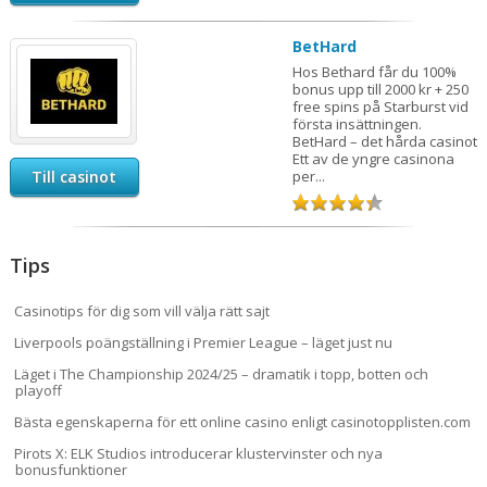
BetHard
Hos Bethard får du 100%
bonus upp till 2000 kr + 250
free spins på Starburst vid
första insättningen.
BetHard – det hårda casinot
Ett av de yngre casinona
Till casinot
per...
Tips
Casinotips för dig som vill välja rätt sajt
Liverpools poängställning i Premier League – läget just nu
Läget i The Championship 2024/25 – dramatik i topp, botten och
playoff
Bästa egenskaperna för ett online casino enligt casinotopplisten.com
Pirots X: ELK Studios introducerar klustervinster och nya
bonusfunktioner