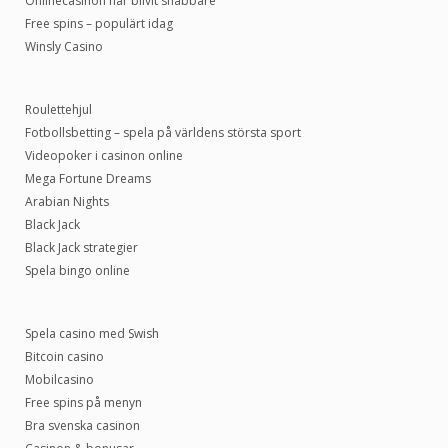
Onlinecasinon har blivit snabbare
Free spins – populärt idag
Winsly Casino
Roulettehjul
Fotbollsbetting – spela på världens största sport
Videopoker i casinon online
Mega Fortune Dreams
Arabian Nights
Black Jack
Black Jack strategier
Spela bingo online
Spela casino med Swish
Bitcoin casino
Mobilcasino
Free spins på menyn
Bra svenska casinon