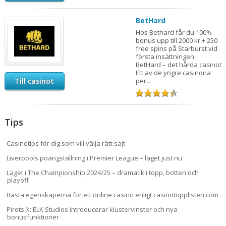
BetHard
Hos Bethard får du 100%
bonus upp till 2000 kr + 250
free spins på Starburst vid
första insättningen.
BetHard – det hårda casinot
Ett av de yngre casinona
Till casinot
per...
Tips
Casinotips för dig som vill välja rätt sajt
Liverpools poängställning i Premier League – läget just nu
Läget i The Championship 2024/25 – dramatik i topp, botten och
playoff
Bästa egenskaperna för ett online casino enligt casinotopplisten.com
Pirots X: ELK Studios introducerar klustervinster och nya
bonusfunktioner