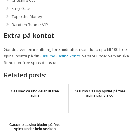
Cheshire Cat
Fairy Gate
Top o the Money
Random Runner VIP
Extra på kontot
Gör du även en insättning före midnatt så kan du få upp till 100 free
spins insatta på ditt
Casumo Casino konto
. Senare under veckan ska
ännu mer free spins delas ut.
Related posts:
Casumo casino delar ut free
Casumo Casino bjuder på free
spins
spins på ny slot
Casumo casino bjuder på free
spins under hela veckan