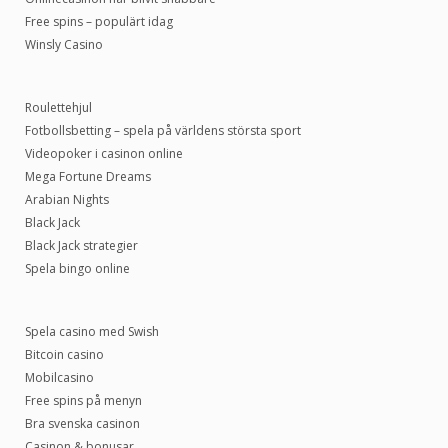
Free spins – populärt idag
Winsly Casino
Roulettehjul
Fotbollsbetting – spela på världens största sport
Videopoker i casinon online
Mega Fortune Dreams
Arabian Nights
Black Jack
Black Jack strategier
Spela bingo online
Spela casino med Swish
Bitcoin casino
Mobilcasino
Free spins på menyn
Bra svenska casinon
Casinon & bonusar