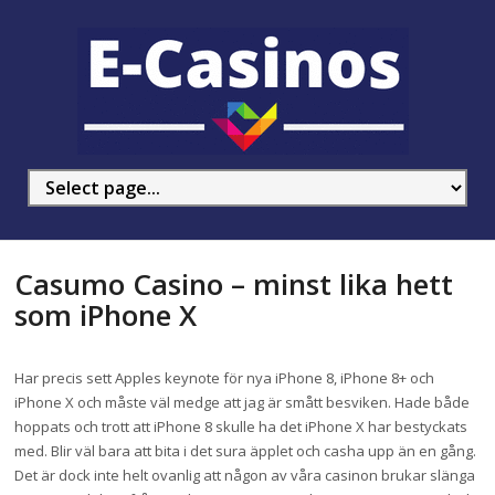
Casumo Casino – minst lika hett
som iPhone X
Har precis sett Apples keynote för nya iPhone 8, iPhone 8+ och
iPhone X och måste väl medge att jag är smått besviken. Hade både
hoppats och trott att iPhone 8 skulle ha det iPhone X har bestyckats
med. Blir väl bara att bita i det sura äpplet och casha upp än en gång.
Det är dock inte helt ovanlig att någon av våra casinon brukar slänga