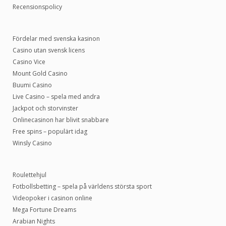
Recensionspolicy
Fördelar med svenska kasinon
Casino utan svensk licens
Casino Vice
Mount Gold Casino
Buumi Casino
Live Casino – spela med andra
Jackpot och storvinster
Onlinecasinon har blivit snabbare
Free spins – populärt idag
Winsly Casino
Roulettehjul
Fotbollsbetting – spela på världens största sport
Videopoker i casinon online
Mega Fortune Dreams
Arabian Nights