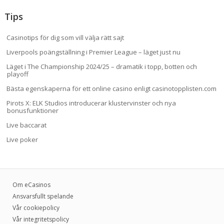
Tips
Casinotips för dig som vill välja rätt sajt
Liverpools poängställning i Premier League – läget just nu
Läget i The Championship 2024/25 – dramatik i topp, botten och
playoff
Bästa egenskaperna för ett online casino enligt casinotopplisten.com
Pirots X: ELK Studios introducerar klustervinster och nya
bonusfunktioner
Live baccarat
Live poker
Om eCasinos
Ansvarsfullt spelande
Vår cookiepolicy
Vår integritetspolicy