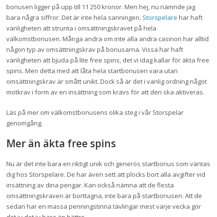
bonusen ligger på upp till 11 250 kronor. Men hej, nu nämnde jag
bara några siffror. Det är inte hela sanningen.
Storspelare
har haft
vänligheten att strunta i omsättningskravet på hela
välkomstbonusen. Många andra om inte alla andra casinon har alltid
någon typ av omsättningskrav på bonusarna. Vissa har haft
vänligheten att bjuda på lite free spins, det vi idag kallar för äkta free
spins. Men detta med att låta hela startbonusen vara utan
omsättningskrav är smått unikt. Dock så är det i vanlig ordning något
motkrav i form av en insättning som krävs för att den ska aktiveras.
Läs på mer om välkomstbonusens olika steg i vår Storspelar
genomgång.
Mer än äkta free spins
Nu är det inte bara en riktigt unik och generös startbonus som väntas
dig hos Storspelare. De har även sett att plocks bort alla avgifter vid
insättning av dina pengar. Kan också nämna att de flesta
omsättningskraven är borttagna, inte bara på startbonusen. Att de
sedan har en massa penningstinna tävlingar mest varje vecka gör