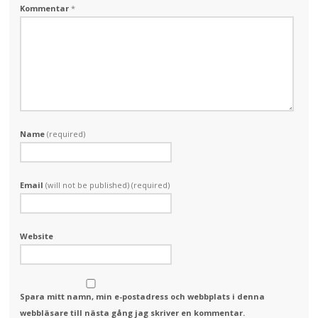
Kommentar
*
Name
(required)
Email
(will not be published) (required)
Website
Spara mitt namn, min e-postadress och webbplats i denna
webbläsare till nästa gång jag skriver en kommentar.