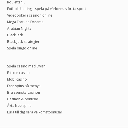
Roulettehjul
Fotbollsbetting – spela på världens största sport
Videopoker i casinon online
Mega Fortune Dreams
Arabian Nights
Black Jack
Black Jack strategier
Spela bingo online
Spela casino med Swish
Bitcoin casino
Mobilcasino
Free spins på menyn
Bra svenska casinon
Casinon & bonusar
Äkta free spins
Lura till dig flera välkomstbonusar