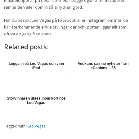
maxbeloppet är på hela 450 kr. Håll bägge ögon efter multibollen,
ramlar den eller dom in så är lyckan gjord.
Har du besökt Leo Vegas på Facebook eller Instagram, om inte, de
kör återkommande enkla tävlingar där och i potten ligger allt som
oftast ett gäng free spins.
Related posts:
Logga in på Leo Vegas och vinn
Veckans casino nyheter från
iPad
eCasinos – 35
Storvinnaren utses inom kort hos
Leo Vegas
Tagged with:
Leo Vegas