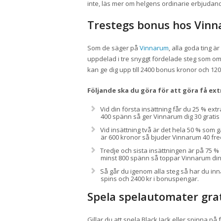
inte, läs mer om helgens ordinarie erbjudande
Trestegs bonus hos Vin
Som de säger på
Vinnarum
, alla goda ting ä
uppdelad i tre snyggt fördelade steg som om d
kan ge dig upp till 2400 bonus kronor och 120 g
Följande ska du göra för att göra få ex
Vid din första insättning får du 25 % extr
400 spänn så ger Vinnarum dig 30 gratis 
Vid insättning två är det hela 50 % som gä
är 600 kronor så bjuder Vinnarum 40 fre
Tredje och sista insättningen är på 75 % o
minst 800 spänn så toppar Vinnarum din 
Så går du igenom alla steg så har du inna
spins och 2400 kr i bonuspengar.
Spela spelautomater grat
Gillar du att spela Black Jack eller spinna p