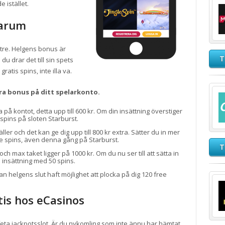
 istället.
narum
r tre. Helgens bonus är
T
u drar det till sin spets
ratis spins, inte illa va.
tra bonus på ditt spelarkonto.
a på kontot, detta upp till 600 kr. Om din insättning överstiger
spins på sloten Starburst.
ller och det kan ge dig upp till 800 kr extra. Sätter du in mer
e spins, även denna gång på Starburst.
T
ch max taket ligger på 1000 kr. Om du nu ser till att sätta in
insättning med 50 spins.
n helgens slut haft möjlighet att plocka på dig 120 free
is hos eCasinos
å feta jackpotsslot. Är du nykomling som inte ännu har hämtat