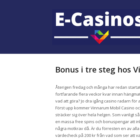
Bonus i tre steg hos 
Återigen fredag och många har redan startat
fortfarande flera veckor kvar innan hängma
vad att göra? Jo dra igång casino radarn för 
Först upp kommer Vinnarum Mobil Casino oc
sträcker sig över hela helgen. Som vanligt s
en massa free spins och bonuspengar att ink
några motkrav då. Är du förresten en av alla
värdecheck på 200 kr från vad som ser att 