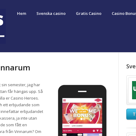
Hem
Svenska casino
Gratis Casino
Casino Bonu
Vinnarum
Sve
 sin semester, jag har
ttan får hängas upp. Så
alla er Casino Heroes.
h ett erbjudande som
å innefattar erbjudandet
T
assera, ja inte utan
 de som fått en
vara från Vinnarum? Om