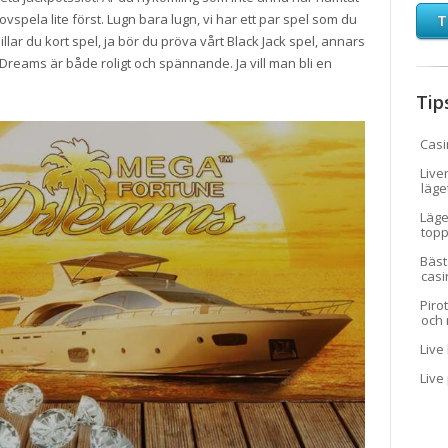
spela lite först. Lugn bara lugn, vi har ett par spel som du
T
llar du kort spel, ja bör du pröva vårt Black Jack spel, annars
 Dreams är både roligt och spännande. Ja vill man bli en
Tip
Casin
Live
läge
Läge
topp
Bäst
casi
Piro
och 
Live
Live