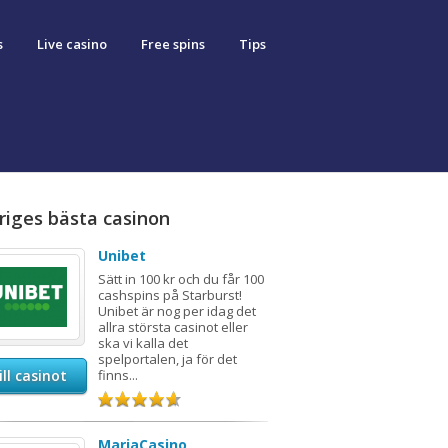
s
Live casino
Free spins
Tips
riges bästa casinon
Unibet
Sätt in 100 kr och du får 100
cashspins på Starburst!
Unibet är nog per idag det
allra största casinot eller
ska vi kalla det
spelportalen, ja för det
ill casinot
finns...
MariaCasino