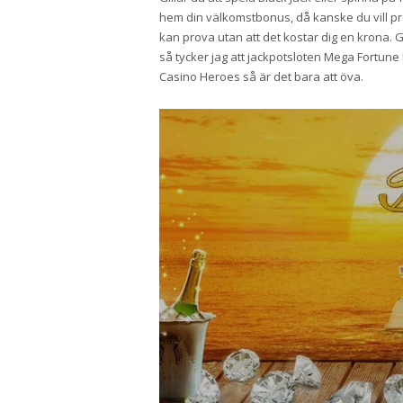
hem din välkomstbonus, då kanske du vill prov
kan prova utan att det kostar dig en krona. Gi
så tycker jag att jackpotsloten Mega Fortune
Casino Heroes så är det bara att öva.