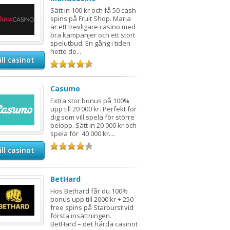
Sätt in 100 kr och få 50 cash
spins på Fruit Shop. Maria
är ett trevligare casino med
bra kampanjer och ett stort
spelutbud. En gång i tiden
hette de...
ill casinot
Casumo
Extra stor bonus på 100%
upp till 20 000 kr. Perfekt för
dig som vill spela för större
belopp. Sätt in 20 000 kr och
spela för 40 000 kr....
ill casinot
BetHard
Hos Bethard får du 100%
bonus upp till 2000 kr + 250
free spins på Starburst vid
första insättningen.
BetHard – det hårda casinot