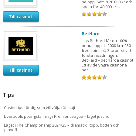
belopp. Sätt in 20 000 kr och
spela för 40 000 kr....
Till casinot
BetHard
Hos Bethard får du 100%
bonus upp till 2000 kr + 250
free spins på Starburst vid
första insättningen.
BetHard – det hårda casinot
Ett av de yngre casinona
Till casinot
per...
Tips
Casinotips för dig som vill välja rätt sajt
Liverpools poängställning i Premier League – läget just nu
Läget i The Championship 2024/25 – dramatik i topp, botten och
playoff