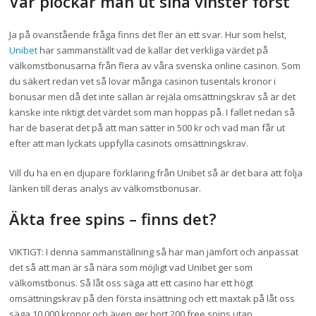
Var plockar man ut sina vinster först
Ja på ovanstående fråga finns det fler än ett svar. Hur som helst,
Unibet
har sammanställt vad de kallar det verkliga värdet på
välkomstbonusarna från flera av våra svenska online casinon. Som
du säkert redan vet så lovar många casinon tusentals kronor i
bonusar men då det inte sällan är rejäla omsättningskrav så är det
kanske inte riktigt det värdet som man hoppas på. I fallet nedan så
har de baserat det på att man sätter in 500 kr och vad man får ut
efter att man lyckats uppfylla casinots omsättningskrav.
Vill du ha en en djupare förklaring från Unibet så är det bara att följa
länken till deras analys av välkomstbonusar.
Äkta free spins – finns det?
VIKTIGT: I denna sammanställning så har man jämfört och anpassat
det så att man är så nära som möjligt vad Unibet ger som
välkomstbonus. Så låt oss säga att ett casino har ett högt
omsättningskrav på den första insättning och ett maxtak på låt oss
säga 10 000 kronor och även ger bort 200 free spins utan