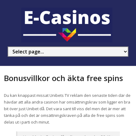
Bonusvillkor och äkta free spins
Du kan knappast missat Unibets TV reklam den senaste tiden där de
hävdar att alla andra casinon har omsättningskrav som ligger en bra
bit över just Unibet då. Det vara sant till viss del men det är mer att
tänka på och det är omsättningskraven på alla de free spins som
delas ut i parti och minut.