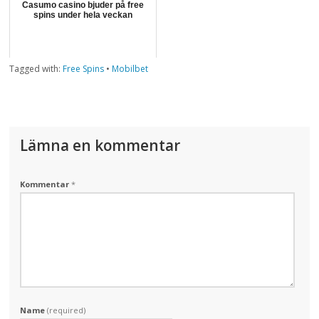
Casumo casino bjuder på free
spins under hela veckan
Tagged with:
Free Spins
•
Mobilbet
Lämna en kommentar
Kommentar
*
Name
(required)