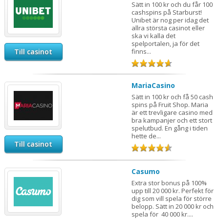
Sätt in 100 kr och du får 100
cashspins på Starburst!
Unibet är nog per idag det
allra största casinot eller
ska vi kalla det
spelportalen, ja för det
Till casinot
finns...
MariaCasino
Sätt in 100 kr och få 50 cash
spins på Fruit Shop. Maria
är ett trevligare casino med
bra kampanjer och ett stort
spelutbud. En gång i tiden
hette de...
Till casinot
Casumo
Extra stor bonus på 100%
upp till 20 000 kr. Perfekt för
dig som vill spela för större
belopp. Sätt in 20 000 kr och
spela för 40 000 kr....