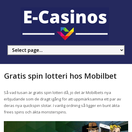
Gratis spin lotteri hos Mobilbet
Så vad tusan är gratis spin lotteri då, jo det är Mobilbets nya
erbjudande som de dragit igång för att uppmärksamma ett par av
deras nya quickspin slotar. I vanlig ordning så ligger en bunt äkta
frees spins och äkta monsterspins.