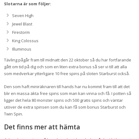
Slotarna är som följer:
Seven High
Jewel Blast
Firestorm
King Colossus
Illuminous
Tävling pågår fram till midnatt den 22 oktober så du har fortfarande
gått om tid på dig och som en liten extra bonus så ser vi till att alla
som medverkar ytterligare 10 free spins på sloten Starburst också.
Den som haft miniräknaren till hands har nu kommit fram till att det
blir en massa äkta free spins som man kan vinna och få. I potten så
ligger det hela 80 monster spins och 500 gratis spins och väntar
utöver de extra spinsen som du kan få som bonus Starburst och
Twin Spin.
Det finns mer att hämta