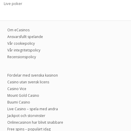
Live poker
Om eCasinos
Ansvarsfullt spelande
Vår cookiepolicy
Vår integritetspolicy
Recensionspolicy
Fördelar med svenska kasinon
Casino utan svensk licens
Casino Vice
Mount Gold Casino
Buumi Casino
Live Casino – spela med andra
Jackpot och storvinster
Onlinecasinon har blivit snabbare
Free spins – populärt idag