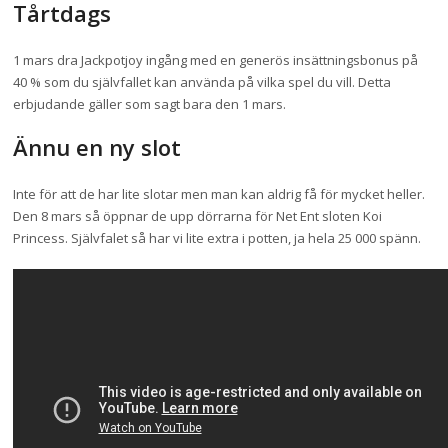
Tårtdags
1 mars dra Jackpotjoy ingång med en generös insättningsbonus på
40 % som du självfallet kan använda på vilka spel du vill. Detta
erbjudande gäller som sagt bara den 1 mars.
Ännu en ny slot
Inte för att de har lite slotar men man kan aldrig få för mycket heller.
Den 8 mars så öppnar de upp dörrarna för Net Ent sloten Koi
Princess. Självfalet så har vi lite extra i potten, ja hela 25 000 spänn.