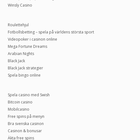
Winsly Casino
Roulettehjul
Fotbollsbetting – spela på världens största sport
Videopoker i casinon online
Mega Fortune Dreams
Arabian Nights
Black Jack
Black Jack strategier
Spela bingo online
Spela casino med Swish
Bitcoin casino
Mobilcasino
Free spins på menyn
Bra svenska casinon
Casinon & bonusar
Äkta free spins