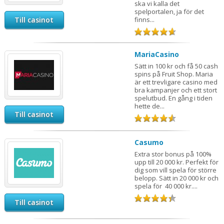
ska vi kalla det
spelportalen, ja för det
Till casinot
finns...
MariaCasino
Sätt in 100 kr och få 50 cash
spins på Fruit Shop. Maria
är ett trevligare casino med
bra kampanjer och ett stort
spelutbud. En gång i tiden
hette de...
Till casinot
Casumo
Extra stor bonus på 100%
upp till 20 000 kr. Perfekt för
dig som vill spela för större
belopp. Sätt in 20 000 kr och
spela för 40 000 kr....
Till casinot