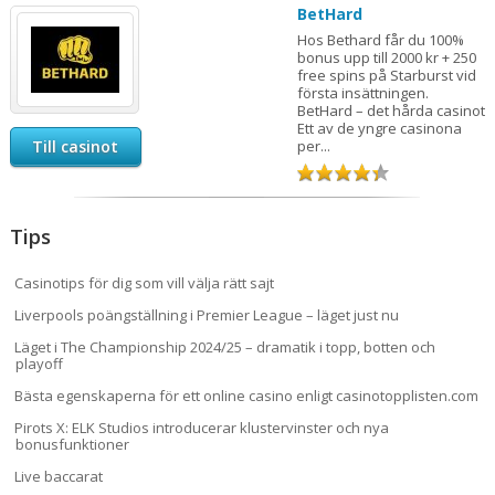
BetHard
Hos Bethard får du 100%
bonus upp till 2000 kr + 250
free spins på Starburst vid
första insättningen.
BetHard – det hårda casinot
Ett av de yngre casinona
Till casinot
per...
Tips
Casinotips för dig som vill välja rätt sajt
Liverpools poängställning i Premier League – läget just nu
Läget i The Championship 2024/25 – dramatik i topp, botten och
playoff
Bästa egenskaperna för ett online casino enligt casinotopplisten.com
Pirots X: ELK Studios introducerar klustervinster och nya
bonusfunktioner
Live baccarat