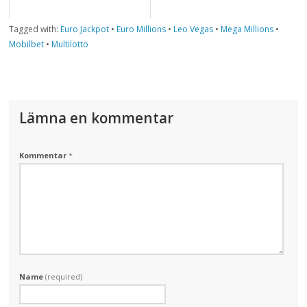
Tagged with:
Euro Jackpot
•
Euro Millions
•
Leo Vegas
•
Mega Millions
•
Mobilbet
•
Multilotto
Lämna en kommentar
Kommentar
*
Name
(required)