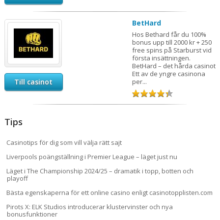
BetHard
Hos Bethard får du 100%
bonus upp till 2000 kr + 250
free spins på Starburst vid
första insättningen.
BetHard – det hårda casinot
Ett av de yngre casinona
Till casinot
per...
Tips
Casinotips för dig som vill välja rätt sajt
Liverpools poängställning i Premier League – läget just nu
Läget i The Championship 2024/25 – dramatik i topp, botten och
playoff
Bästa egenskaperna för ett online casino enligt casinotopplisten.com
Pirots X: ELK Studios introducerar klustervinster och nya
bonusfunktioner