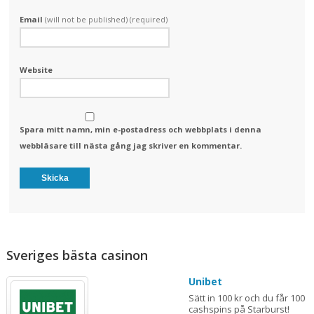
Email
(will not be published) (required)
Website
Spara mitt namn, min e-postadress och webbplats i denna
webbläsare till nästa gång jag skriver en kommentar.
Alternative:
Sveriges bästa casinon
Unibet
Sätt in 100 kr och du får 100
cashspins på Starburst!