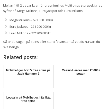
Mellan 1 till 2 dagar kvar för dragning hos Multilottos storspel, ja jag
syftar på Mega Millions, Euro Jackpot och Euro Millions.
Mega Millions – 691 800 000 kr
Euro Jackpot – 221 200 000 kr
Euro Millions – 221200 000 kr
Så är du sugen på spins eller stora fetvinster så vet du nu vart du
ska hänga.
Related posts:
Mobilbet ger bort 5 free spins på
Casino Heroes med €5000 i
Jack Hammer 2
potten
Logga in på Mobilbet och få äkta
free spins