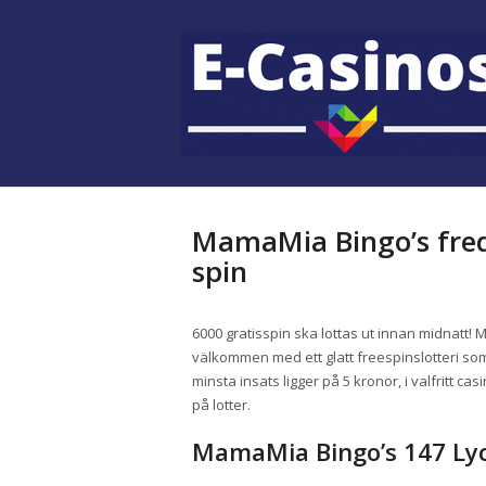
MamaMia Bingo’s fred
spin
6000 gratisspin ska lottas ut innan midnatt
välkommen med ett glatt freespinslotteri som
minsta insats ligger på 5 kronor, i valfritt ca
på lotter.
MamaMia Bingo’s 147 Lyc