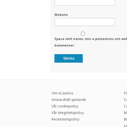
Website
Spara mitt namn, min e-postadress och webb
kommentar.
Alternative:
Om eCasinos
F
Ansvarsfullt spelande
C
Vår cookiepolicy
C
Vår integritetspolicy
M
Recensionspolicy
B
L