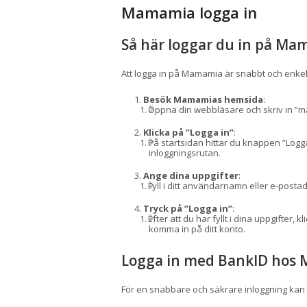
Mamamia logga in
Så här loggar du in på M
Att logga in på Mamamia är snabbt och enkelt
Besök Mamamias hemsida
:
Öppna din webbläsare och skriv in ”m
Klicka på ”Logga in”
:
På startsidan hittar du knappen ”Logga 
inloggningsrutan.
Ange dina uppgifter
:
Fyll i ditt användarnamn eller e-postad
Tryck på ”Logga in”
:
Efter att du har fyllt i dina uppgifter,
komma in på ditt konto.
Logga in med BankID hos
För en snabbare och säkrare inloggning ka