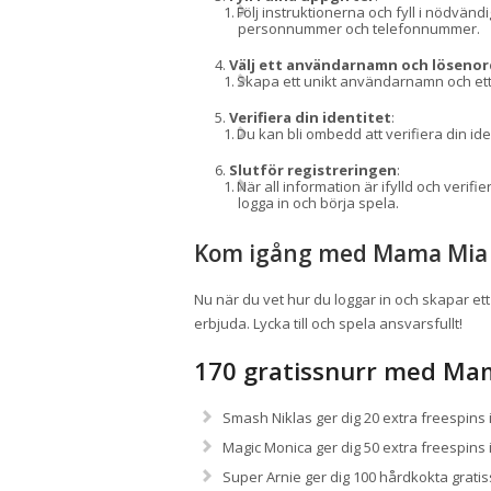
Följ instruktionerna och fyll i nödvänd
personnummer och telefonnummer.
Välj ett användarnamn och lösenor
Skapa ett unikt användarnamn och ett s
Verifiera din identitet
:
Du kan bli ombedd att verifiera din ide
Slutför registreringen
:
När all information är ifylld och verifie
logga in och börja spela.
Kom igång med Mama Mia
Nu när du vet hur du loggar in och skapar ett
erbjuda. Lycka till och spela ansvarsfullt!
170 gratissnurr med Mam
Smash Niklas ger dig 20 extra freespins 
Magic Monica ger dig 50 extra freespins i
Super Arnie ger dig 100 hårdkokta gratis