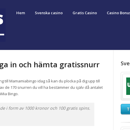
Hem
Svenska casino
Gratis Casino
Casino Bonu
a in och hämta gratissnurr
Sve
ng till Mamamiabingo idag så kan du plocka på dig upp till
 av de 170 snurren du vill ha bestämmer du själv då antalet
Mia Bingo.
de i form av 1000 kronor och 100 gratis spins.
T