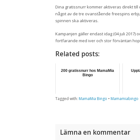
Dina gratissnurr kommer aktiveras direkt till 
något av de tre ovanstående freespins erbju
spinnen ska aktiveras.
Kampanjen gäller endast idag (04 juli 2017) 
fortfarande med iver och stor förväntan hop
Related posts:
200 gratissnurr hos MamaMia
Uppt
Bingo
Tagged with:
MamaMia Bingo
•
Mamamiabingo
Lämna en kommentar