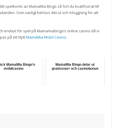
ditt spelkonto av MamaMia Bingo så fort du kvalificerat till
danden. Som vanligt behövs det ut och inloggning för att
och endast för spel på Mamamiabingo’s online casino då vi
pas på ett Nytt
MamaMia Mobil Casino
.
äck MamaMia Bingo’s
MamaMia Bingo delar ut
mobilcasino
gratissnurr och casinobonus