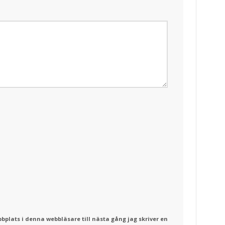
plats i denna webbläsare till nästa gång jag skriver en