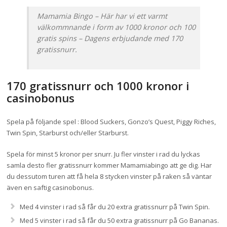
Mamamia Bingo – Här har vi ett varmt
välkommnande i form av 1000 kronor och 100
gratis spins – Dagens erbjudande med 170
gratissnurr.
170 gratissnurr och 1000 kronor i
casinobonus
Spela på följande spel : Blood Suckers, Gonzo’s Quest, Piggy Riches,
Twin Spin, Starburst och/eller Starburst.
Spela för minst 5 kronor per snurr. Ju fler vinster i rad du lyckas
samla desto fler gratissnurr kommer Mamamiabingo att ge dig. Har
du dessutom turen att få hela 8 stycken vinster på raken så väntar
även en saftig casinobonus.
Med 4 vinster i rad så får du 20 extra gratissnurr på Twin Spin.
Med 5 vinster i rad så får du 50 extra gratissnurr på Go Bananas.