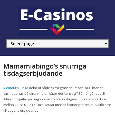
Mamamiabingo’s snurriga
tisdagserbjudande
MamaMia Bingo
delar ut både extra gratissnurr och 1000 kronor i
casinobonus på dina vinster! Låter det konstigt? Så här går det till!
Alla som spelar på någon eller några av dagens utvalda slots ikväll
mellan kl.18:00 – 23:59 och satsar minst 5 kronor per snurr kvalificerar
till dagens erbjudande.