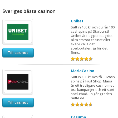
Sveriges bästa casinon
Unibet
Sätt in 100 kr och du får 100
cashspins på Starburst!
Unibet är nog per idag det
allra största casinot eller
ska vi kalla det
spelportalen, ja för det
Till casinot
finns...
MariaCasino
Sätt in 100 kr och få 50 cash
spins på Fruit Shop. Maria
är ett trevligare casino med
bra kampanjer och ett stort
spelutbud. En gång i tiden
hette de...
Till casinot
Casumo