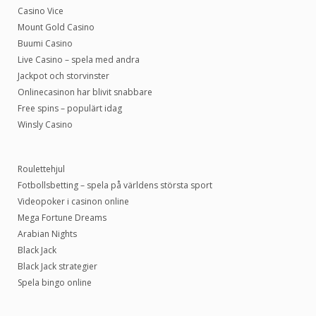
Casino Vice
Mount Gold Casino
Buumi Casino
Live Casino – spela med andra
Jackpot och storvinster
Onlinecasinon har blivit snabbare
Free spins – populärt idag
Winsly Casino
Roulettehjul
Fotbollsbetting – spela på världens största sport
Videopoker i casinon online
Mega Fortune Dreams
Arabian Nights
Black Jack
Black Jack strategier
Spela bingo online