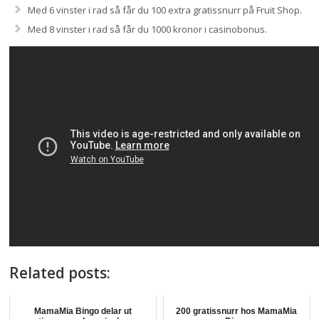
Med 6 vinster i rad så får du 100 extra gratissnurr på Fruit Shop.
Med 8 vinster i rad så får du 1000 kronor i casinobonus.
Related posts:
MamaMia Bingo delar ut
200 gratissnurr hos MamaMia