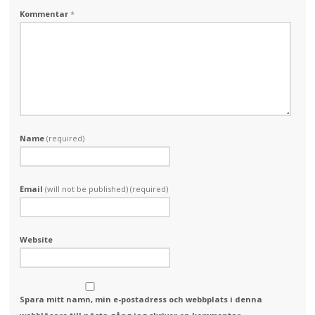
Kommentar
*
Name
(required)
Email
(will not be published) (required)
Website
Spara mitt namn, min e-postadress och webbplats i denna