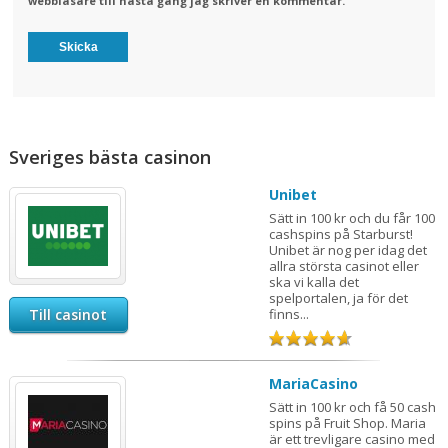
webbläsare till nästa gång jag skriver en kommentar.
Alternative:
Sveriges bästa casinon
Unibet
Sätt in 100 kr och du får 100
cashspins på Starburst!
Unibet är nog per idag det
allra största casinot eller
ska vi kalla det
spelportalen, ja för det
Till casinot
finns...
MariaCasino
Sätt in 100 kr och få 50 cash
spins på Fruit Shop. Maria
är ett trevligare casino med