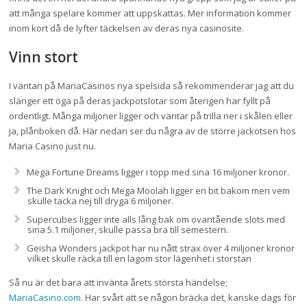
att många spelare kommer att uppskattas. Mer information kommer
inom kort då de lyfter täckelsen av deras nya casinosite.
Vinn stort
I väntan på MariaCasinos nya spelsida så rekommenderar jag att du
slänger ett öga på deras jackpotslotar som återigen har fyllt på
ordentligt. Många miljoner ligger och väntar på trilla ner i skålen eller
ja, plånboken då. Här nedan ser du några av de större jackotsen hos
Maria Casino just nu.
Mega Fortune Dreams ligger i topp med sina 16 miljoner kronor.
The Dark Knight och Mega Moolah ligger en bit bakom men vem
skulle tacka nej till dryga 6 miljoner.
Supercubes ligger inte alls lång bak om ovantående slots med
sina 5.1 miljoner, skulle passa bra till semestern.
Geisha Wonders jackpot har nu nått strax över 4 miljoner kronor
vilket skulle räcka till en lagom stor lägenhet i storstan
Så nu är det bara att invänta årets största händelse;
MariaCasino.com
. Har svårt att se någon bräcka det, kanske dags för