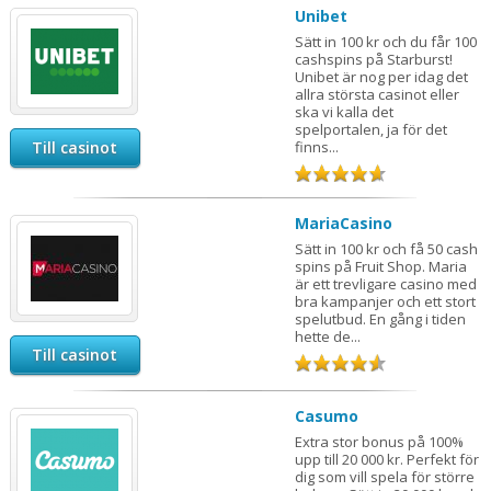
Unibet
Sätt in 100 kr och du får 100
cashspins på Starburst!
Unibet är nog per idag det
allra största casinot eller
ska vi kalla det
spelportalen, ja för det
Till casinot
finns...
MariaCasino
Sätt in 100 kr och få 50 cash
spins på Fruit Shop. Maria
är ett trevligare casino med
bra kampanjer och ett stort
spelutbud. En gång i tiden
hette de...
Till casinot
Casumo
Extra stor bonus på 100%
upp till 20 000 kr. Perfekt för
dig som vill spela för större