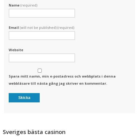
Name
(required)
Email
(will not be published) (required)
Website
Spara mitt namn, min e-postadress och webbplats i denna
webbläsare till nästa gång jag skriver en kommentar.
Alternative:
Sveriges bästa casinon