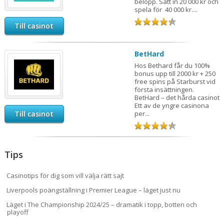
belopp. Sätt in 20 000 kr och
spela för 40 000 kr....
Till casinot
BetHard
Hos Bethard får du 100%
bonus upp till 2000 kr + 250
free spins på Starburst vid
första insättningen.
BetHard – det hårda casinot
Ett av de yngre casinona
Till casinot
per...
Tips
Casinotips för dig som vill välja rätt sajt
Liverpools poängställning i Premier League – läget just nu
Läget i The Championship 2024/25 – dramatik i topp, botten och
playoff