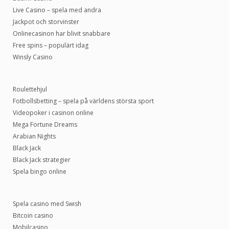
Live Casino – spela med andra
Jackpot och storvinster
Onlinecasinon har blivit snabbare
Free spins – populärt idag
Winsly Casino
Roulettehjul
Fotbollsbetting – spela på världens största sport
Videopoker i casinon online
Mega Fortune Dreams
Arabian Nights
Black Jack
Black Jack strategier
Spela bingo online
Spela casino med Swish
Bitcoin casino
Mobilcasino