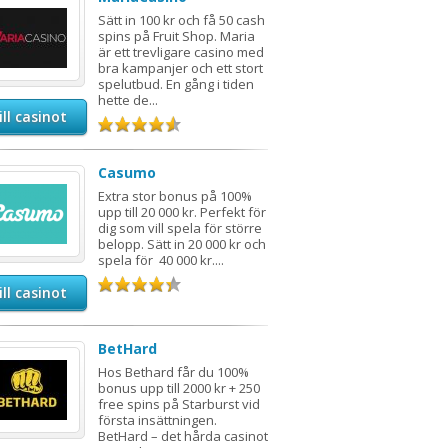
Sätt in 100 kr och få 50 cash
spins på Fruit Shop. Maria
är ett trevligare casino med
bra kampanjer och ett stort
spelutbud. En gång i tiden
hette de...
ill casinot
Casumo
Extra stor bonus på 100%
upp till 20 000 kr. Perfekt för
dig som vill spela för större
belopp. Sätt in 20 000 kr och
spela för 40 000 kr....
ill casinot
BetHard
Hos Bethard får du 100%
bonus upp till 2000 kr + 250
free spins på Starburst vid
första insättningen.
BetHard – det hårda casinot