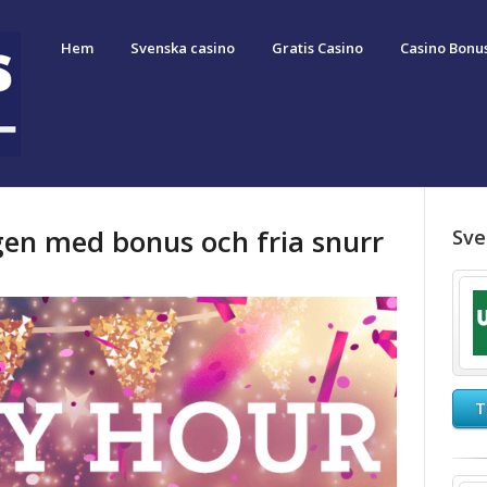
Hem
Svenska casino
Gratis Casino
Casino Bonu
gen med bonus och fria snurr
Sve
T