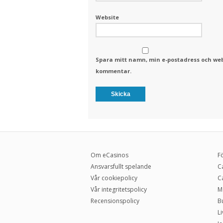
Website
Spara mitt namn, min e-postadress och webb
kommentar.
Alternative:
Om eCasinos
F
Ansvarsfullt spelande
C
Vår cookiepolicy
C
Vår integritetspolicy
M
Recensionspolicy
B
L