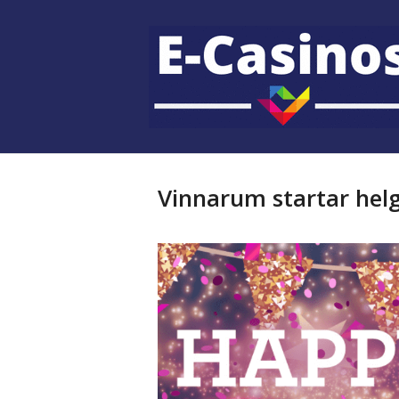
Vinnarum startar hel