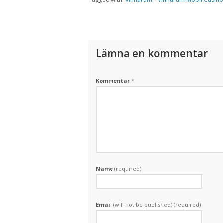
Lämna en kommentar
Kommentar
*
Name
(required)
Email
(will not be published) (required)